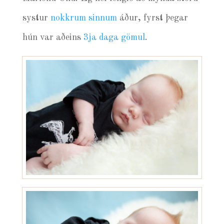
systur
nokkrum
sinnum
áður, fyrst þegar
hún var aðeins
3ja daga gömul
.