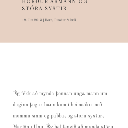
HÖRÐUR ÁRMANN OG
STÓRA SYSTIR
19. Jun 2013
|
Börn
,
Bumbur & kríli
Ég fékk að mynda þennan unga mann um
daginn þegar hann kom í heimsókn með
mömmu sinni og pabba, og stóru systur,
Maríönu Unu. Ég hef fengið að mynda stóru