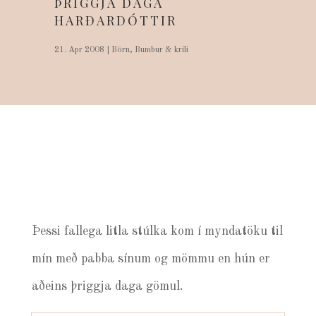
ÞRIGGJA DAGA
HARÐARDÓTTIR
21. Apr 2008
|
Börn
,
Bumbur & kríli
Þessi fallega litla stúlka kom í myndatöku til
mín með pabba sínum og mömmu en hún er
aðeins þriggja daga gömul.