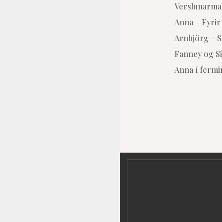
Verslunarma
Anna – Fyrir 
Arnbjörg – 
Fanney og Si
Anna í ferm