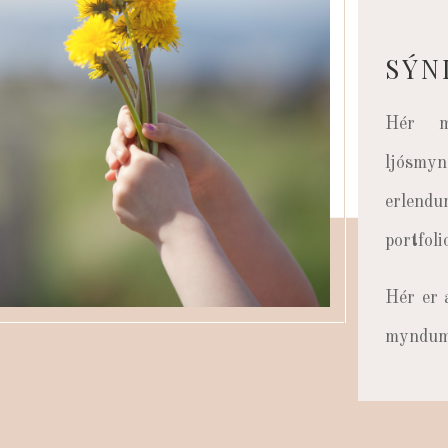
SÝN
Hér m
ljósmy
erlend
portfoli
Hér er 
myndum 