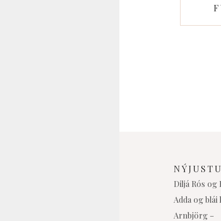
F
NÝJUST
Diljá Rós og
Adda og blái 
Arnbjörg –