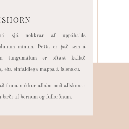
ISHORN
á sjá nokkrar af uppáhalds
ndunum mínum. Þetta er það sem á
um tungumálum er oftast kallað
o, eða einfaldlega mappa á íslensku.
að finna nokkur albúm með allskonar
bæði af börnum og fullorðnum.