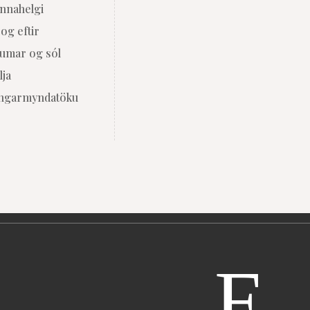
nnahelgi
og eftir
Sumar og sól
lja
ingarmyndatöku
F