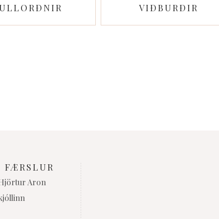
ULLORÐNIR
VIÐBURÐIR
U FÆRSLUR
 Hjörtur Aron
kjóllinn