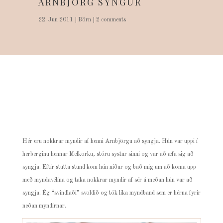
ARNBJÖRG SYNGUR
22. Jun 2011
|
Börn
|
2 comments
Hér eru nokkrar myndir af henni Arnbjörgu að syngja. Hún var uppi í
herberginu hennar Melkorku, stóru systur sinni og var að æfa sig að
syngja. Eftir stutta stund kom hún niður og bað mig um að koma upp
með myndavélina og taka nokkrar myndir af sér á meðan hún var að
syngja. Ég “svindlaði” svoldið og tók líka myndband sem er hérna fyrir
neðan myndirnar.