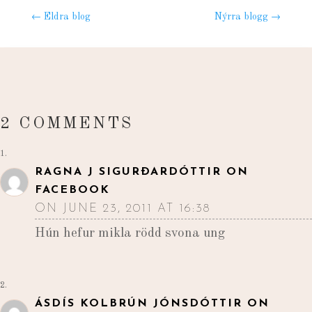
←
Eldra blog
Nýrra blogg
→
2 COMMENTS
RAGNA J SIGURÐARDÓTTIR ON
FACEBOOK
ON JUNE 23, 2011 AT 16:38
Hún hefur mikla rödd svona ung
ÁSDÍS KOLBRÚN JÓNSDÓTTIR ON