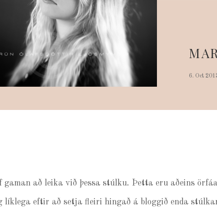
MAR
6. Oct 201
af gaman að leika við þessa stúlku. Þetta eru aðeins ör
 líklega eftir að setja fleiri hingað á bloggið enda stúlk