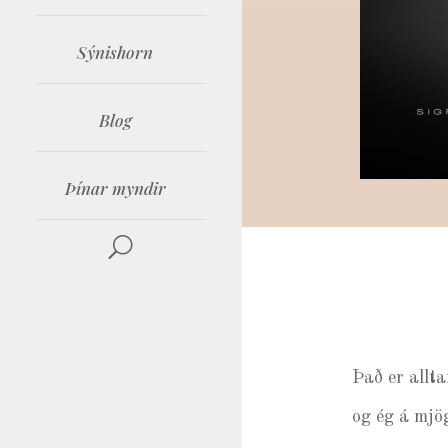
Sýnishorn
Blog
Þínar myndir
Það er allt
og ég á mjög