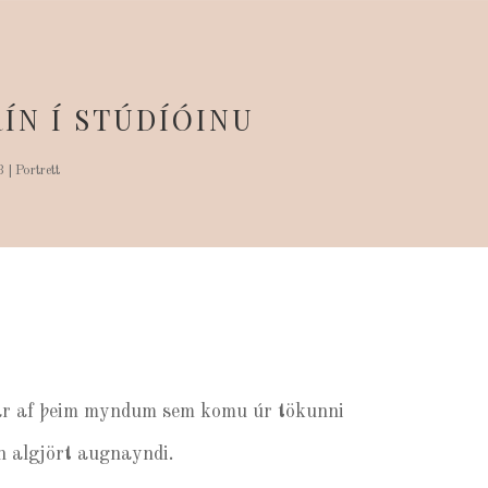
ÍN Í STÚDÍÓINU
3
|
Portrett
fáar af þeim myndum sem komu úr tökunni
an algjört augnayndi.