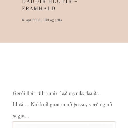
DAUÐIR HLUTIR –
FRAMHALD
8. Apr 2008
|
Hitt og þetta
Gerði fleiri tilraunir í að mynda dauða
hluti…. Nokkuð gaman að þessu, verð ég að
segja…