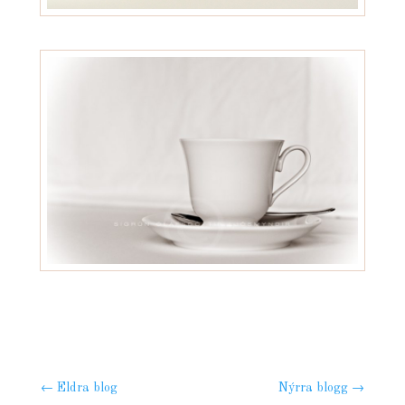
←
Eldra blog
Nýrra blogg
→