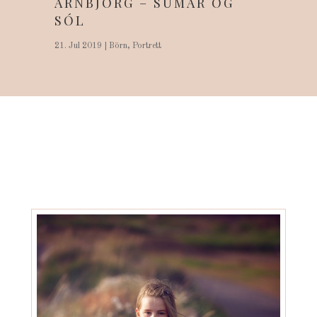
ARNBJÖRG – SUMAR OG
SÓL
21. Jul 2019
|
Börn
,
Portrett