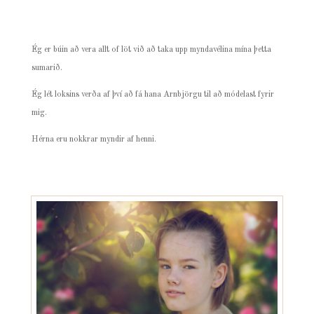
Ég er búin að vera allt of löt við að taka upp myndavélina mína þetta
sumarið.
Ég lét loksins verða af því að fá hana Arnbjörgu til að módelast fyrir
mig.
Hérna eru nokkrar myndir af henni.