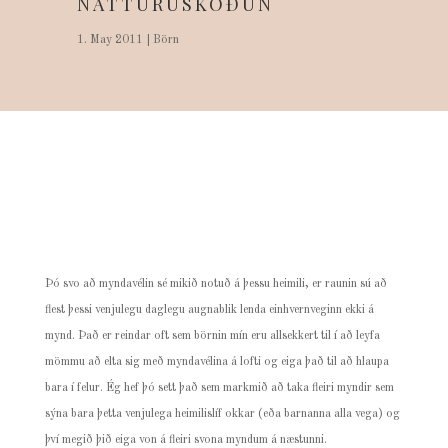
NÁTTÚRUSKOÐUN
1. May 2011
|
Börn
Þó svo að myndavélin sé mikið notuð á þessu heimili, er raunin sú að
flest þessi venjulegu daglegu augnablik lenda einhvernveginn ekki á
mynd. Það er reindar oft sem börnin mín eru allsekkert til í að leyfa
mömmu að elta sig með myndavélina á lofti og eiga það til að hlaupa
bara í felur. Ég hef þó sett það sem markmið að taka fleiri myndir sem
sýna bara þetta venjulega heimilislíf okkar (eða barnanna alla vega) og
því megið þið eiga von á fleiri svona myndum á næstunni.