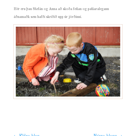
Hér eru þau Stefán og Anna að skoða feitan og pattaralegann
áðnamaðk sem hafði skriðið upp úr jörðinni.
←
Eldra blog
Nýrra blogg
→