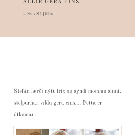
ALLIR GERA EINS
5. Feb 2011
|
Börn
Stefán lærði nýtt trix og sýndi mömmu sinni,
stelpurnar vildu gera eins…. Þetta er
útkoman.