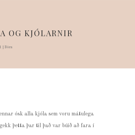
A OG KJÓLARNIR
1
|
Börn
ennar ósk alla kjóla sem voru mátulega
ekk þetta þar til það var búið að fara í