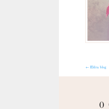
←
Eldra blog
0