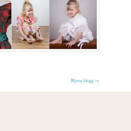
Nýrra blogg
→