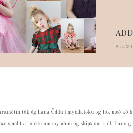
ADD
9. Jan 201
áramótin tók ég hana Öddu í myndatöku og tók með að h
 var smellt af nokkrum myndum og skipt um kjól. Þannig g