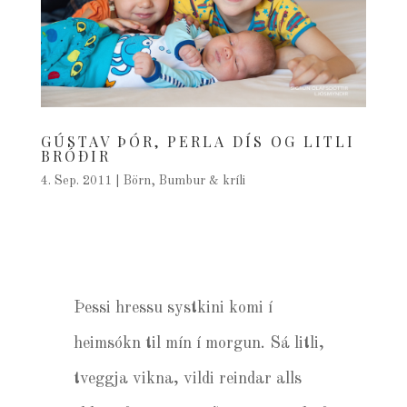
GÚSTAV ÞÓR, PERLA DÍS OG LITLI
BRÓÐIR
4. Sep. 2011
|
Börn
,
Bumbur & kríli
Þessi hressu systkini komi í
heimsókn til mín í morgun. Sá litli,
tveggja vikna, vildi reindar alls