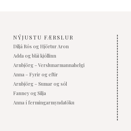
NÝJUSTU FÆRSLUR
Diljá Rós og Hjörtur Aron
Adda og blái kjóllinn
Arnbjörg – Verslunarmannahelgi
Anna – Fyrir og eftir
Arnbjörg – Sumar og sól
Fanney og Silja
Anna í fermingarmyndatöku