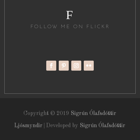
F
FOLLOW ME ON FLICKR
Copyright © 2019
Sigrún Ólafsdóttir
Ljósmyndir
|
Developed by
Sigrún Ólafsdóttir