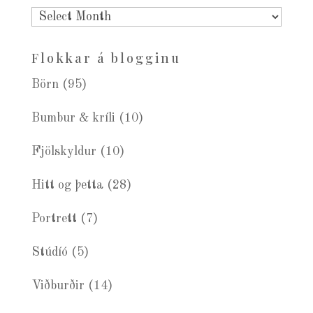
Eldra
blogg
Flokkar á blogginu
Börn
(95)
Bumbur & kríli
(10)
Fjölskyldur
(10)
Hitt og þetta
(28)
Portrett
(7)
Stúdíó
(5)
Viðburðir
(14)