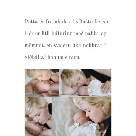
Þetta er framhald af síðustu færslu.
Hér er litli kúturinn með pabba og
mömmu, en svo eru líka nokkrar í
viðbót af honum einum.