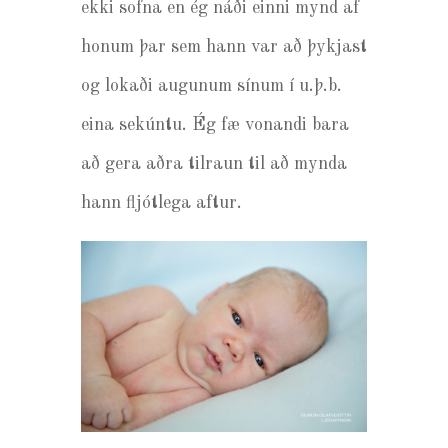
ekki sofna en ég náði einni mynd af
honum þar sem hann var að þykjast
og lokaði augunum sínum í u.þ.b.
eina sekúntu. Ég fæ vonandi bara
að gera aðra tilraun til að mynda
hann fljótlega aftur.