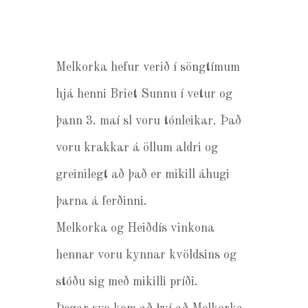
Melkorka hefur verið í söngtímum
hjá henni Briet Sunnu í vetur og
þann 3. maí sl voru tónleikar. Það
voru krakkar á öllum aldri og
greinilegt að það er mikill áhugi
þarna á ferðinni.
Melkorka og Heiðdís vinkona
hennar voru kynnar kvöldsins og
stóðu sig með mikilli príði.