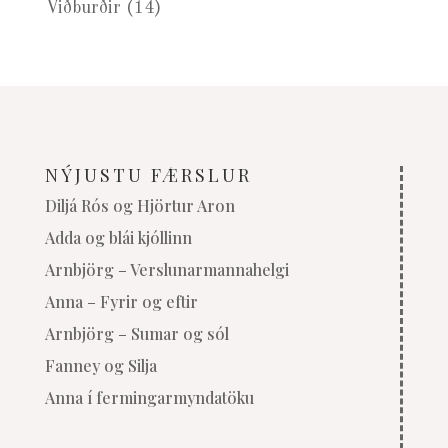
Viðburðir
(14)
NÝJUSTU FÆRSLUR
Diljá Rós og Hjörtur Aron
Adda og blái kjóllinn
Arnbjörg – Verslunarmannahelgi
Anna – Fyrir og eftir
Arnbjörg – Sumar og sól
Fanney og Silja
Anna í fermingarmyndatöku