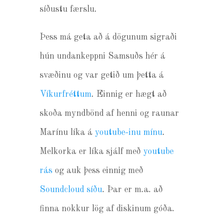
síðustu færslu.
Þess má geta að á dögunum sigraði
hún undankeppni Samsuðs hér á
svæðinu og var getið um þetta á
Víkurfréttum
. Einnig er hægt að
skoða myndbönd af henni og raunar
Marínu líka á
youtube-inu mínu
.
Melkorka er líka sjálf með
youtube
rás
og auk þess einnig með
Soundcloud síðu
. Þar er m.a. að
finna nokkur lög af diskinum góða.