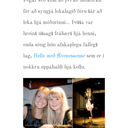
Þegar svo kom að því að Melkorka
fór að syngja lokalagið fóru tár að
leka hjá móðurinni… Þetta var
hreint útsagt frábært hjá henni,
enda söng hún afskaplega fallegt
lag,
Hello með Evenessense
sem er í
nokkru uppáhaldi hjá kellu.