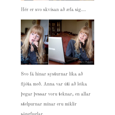
Hér er svo skvísan að æfa sig….
Svo fá hinar systurnar líka að
fljóta með. Anna var úti að leika
þegar þessar voru teknar, en allar
stelpurnar mínar eru miklir
söngfuglar.