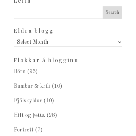
Leita
Eldra blogg
Eldra
blogg
Flokkar á blogginu
Börn
(95)
Bumbur & kríli
(10)
Fjölskyldur
(10)
Hitt og þetta
(28)
Portrett
(7)