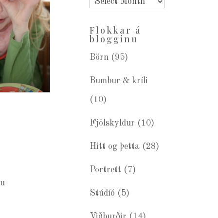
Eldra
blogg
Flokkar á
blogginu
Börn
(95)
Bumbur & kríli
(10)
Fjölskyldur
(10)
Hitt og þetta
(28)
Portrett
(7)
du
Stúdíó
(5)
Viðburðir
(14)