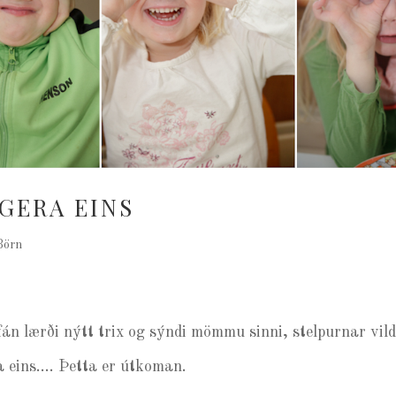
 GERA EINS
Börn
fán lærði nýtt trix og sýndi mömmu sinni, stelpurnar vil
a eins…. Þetta er útkoman.