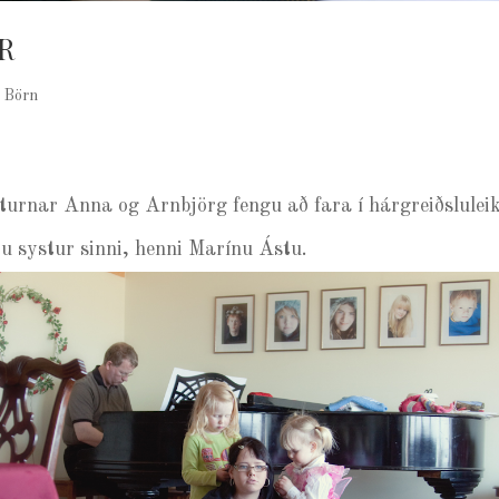
R
|
Börn
turnar Anna og Arnbjörg fengu að fara í hárgreiðslulei
ru systur sinni, henni Marínu Ástu.