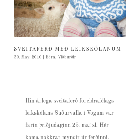
SVEITAFERÐ MEÐ LEIKSKÓLANUM
30. May. 2010
|
Börn
,
Viðburðir
Hin árlega sveitaferð foreldrafélags
leikskólans Suðurvalla í Vogum var
farin þriðjudaginn 25. maí sl. Hér
koma nokkrar myndir úr ferðinni.