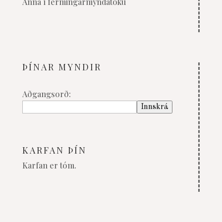
Anna í fermingarmyndatöku
ÞÍNAR MYNDIR
Aðgangsorð:
KARFAN ÞÍN
Karfan er tóm.