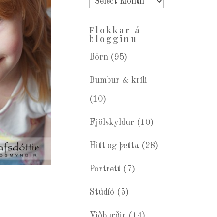
Eldra
blogg
Flokkar á
blogginu
Börn
(95)
Bumbur & kríli
(10)
Fjölskyldur
(10)
Hitt og þetta
(28)
Portrett
(7)
Stúdíó
(5)
Viðburðir
(14)