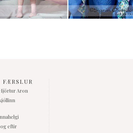
U FÆRSLUR
 Hjörtur Aron
kjóllinn
nnahelgi
og eftir