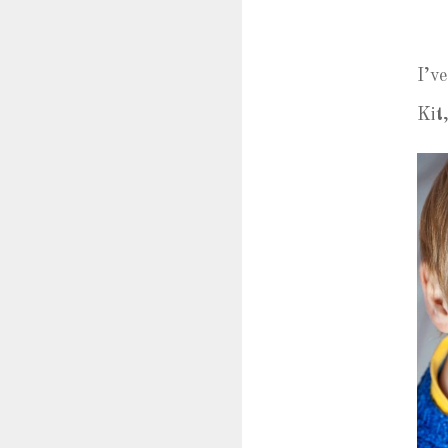
I’v
Kit,