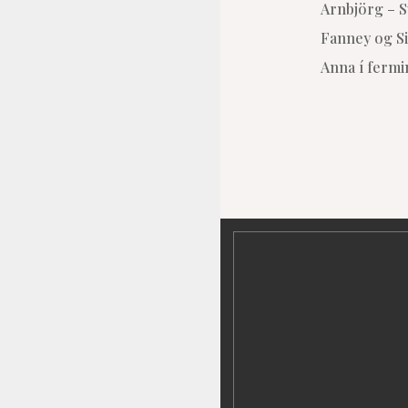
Arnbjörg – 
Fanney og Si
Anna í ferm