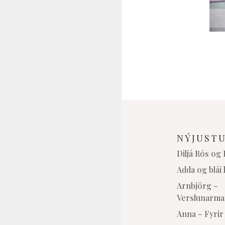
NÝJUST
Diljá Rós og
Adda og blái 
Arnbjörg –
Verslunarma
Anna – Fyrir 