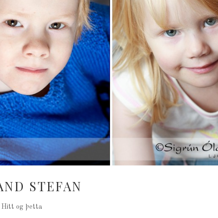
AND STEFAN
|
Hitt og þetta