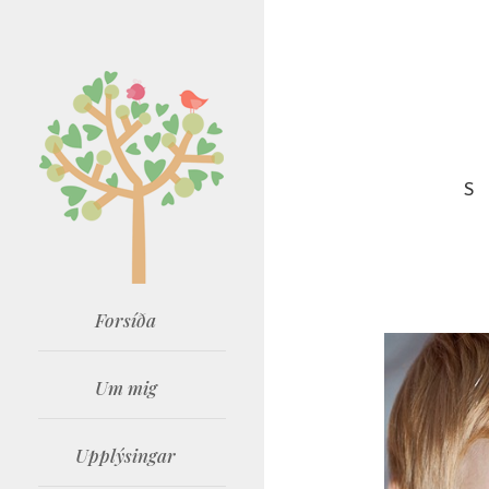
S
Forsíða
Um mig
Upplýsingar