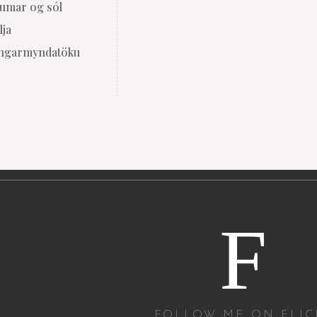
Sumar og sól
lja
ingarmyndatöku
F
FOLLOW ME ON FLIC