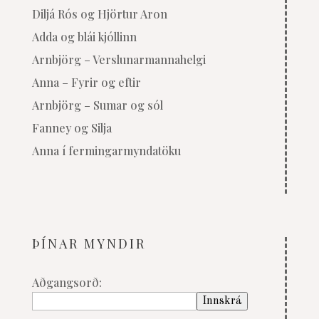
Diljá Rós og Hjörtur Aron
Adda og blái kjóllinn
Arnbjörg – Verslunarmannahelgi
Anna – Fyrir og eftir
Arnbjörg – Sumar og sól
Fanney og Silja
Anna í fermingarmyndatöku
ÞÍNAR MYNDIR
Aðgangsorð: