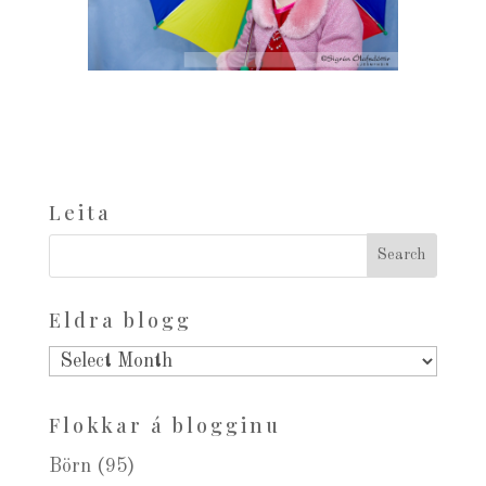
Leita
Eldra blogg
Eldra
blogg
Flokkar á blogginu
Börn
(95)