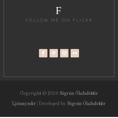
F
FOLLOW ME ON FLICKR
Copyright © 2019
Sigrún Ólafsdóttir
Ljósmyndir
|
Developed by
Sigrún Ólafsdóttir