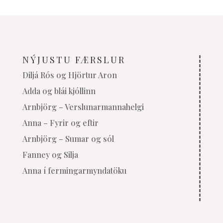
NÝJUSTU FÆRSLUR
Diljá Rós og Hjörtur Aron
Adda og blái kjóllinn
Arnbjörg – Verslunarmannahelgi
Anna – Fyrir og eftir
Arnbjörg – Sumar og sól
Fanney og Silja
Anna í fermingarmyndatöku