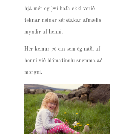
hjá mér og því hafa ekki verið
teknar neinar sérstakar afmælis
myndir af henni.
Hér kemur þó ein sem ég náði af
henni við blómatínslu snemma að
morgni.