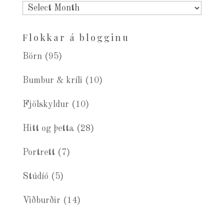
Eldra
blogg
Flokkar á blogginu
Börn
(95)
Bumbur & kríli
(10)
Fjölskyldur
(10)
Hitt og þetta
(28)
Portrett
(7)
Stúdíó
(5)
Viðburðir
(14)