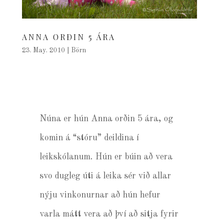
ANNA ORÐIN 5 ÁRA
23. May. 2010
|
Börn
Núna er hún Anna orðin 5 ára, og
komin á “stóru” deildina í
leikskólanum. Hún er búin að vera
svo dugleg úti á leika sér við allar
nýju vinkonurnar að hún hefur
varla mátt vera að því að sitja fyrir