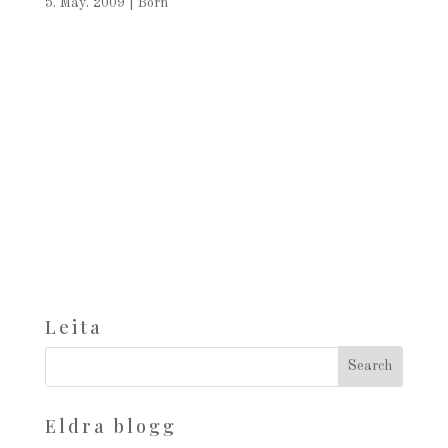
5. May. 2009
|
Börn
Leita
Eldra blogg