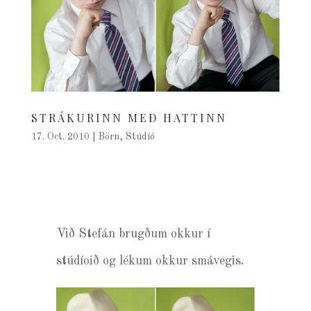
STRÁKURINN MEÐ HATTINN
17. Oct. 2010
|
Börn
,
Stúdíó
Við Stefán brugðum okkur í
stúdíoið og lékum okkur smávegis.