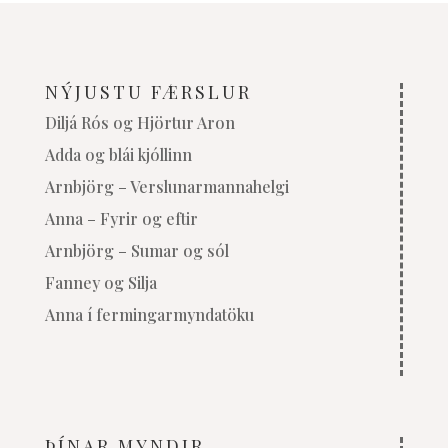
NÝJUSTU FÆRSLUR
Diljá Rós og Hjörtur Aron
Adda og blái kjóllinn
Arnbjörg – Verslunarmannahelgi
Anna – Fyrir og eftir
Arnbjörg – Sumar og sól
Fanney og Silja
Anna í fermingarmyndatöku
ÞÍNAR MYNDIR