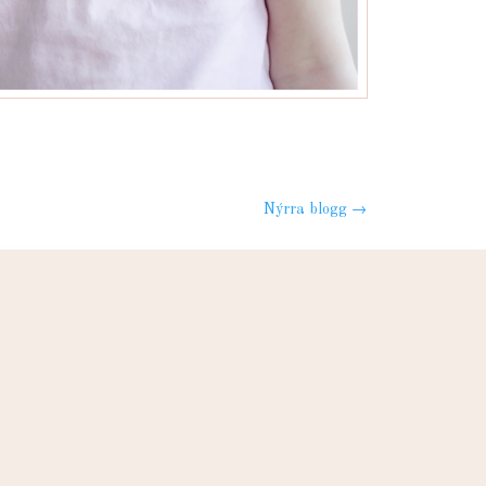
Nýrra blogg
→