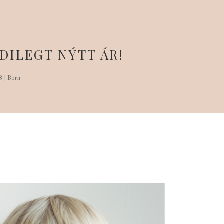
ÐILEGT NÝTT ÁR!
8
|
Börn