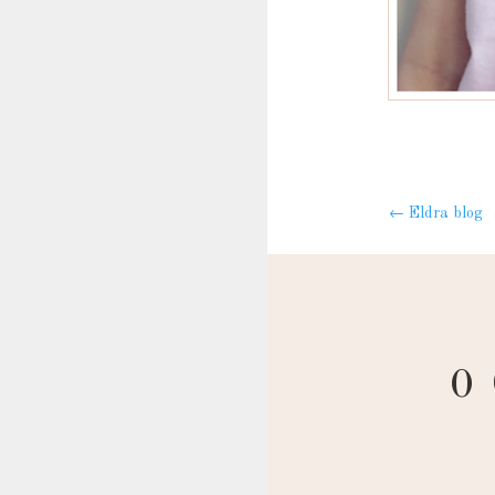
←
Eldra blog
0